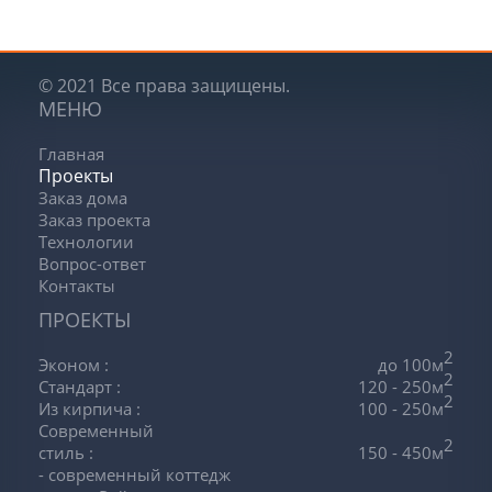
© 2021 Все права защищены.
МЕНЮ
Главная
Проекты
Заказ дома
Заказ проекта
Технологии
Вопрос-ответ
Контакты
ПРОЕКТЫ
2
Эконом
:
до 100м
2
Стандарт
:
120 - 250м
2
Из кирпича
:
100 - 250м
Современный
2
стиль
:
150 - 450м
- современный коттедж