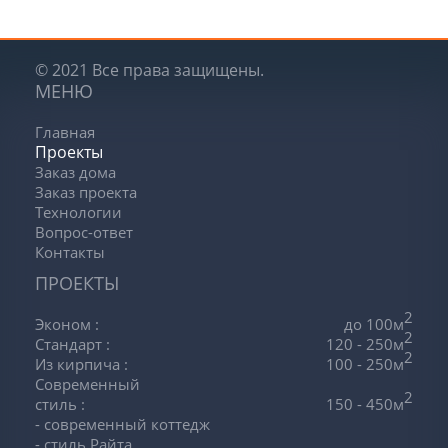
© 2021 Все права защищены.
МЕНЮ
Главная
Проекты
Заказ дома
Заказ проекта
Технологии
Вопрос-ответ
Контакты
ПРОЕКТЫ
2
Эконом
:
до 100м
2
Стандарт
:
120 - 250м
2
Из кирпича
:
100 - 250м
Современный
2
стиль
:
150 - 450м
- современный коттедж
- стиль Райта