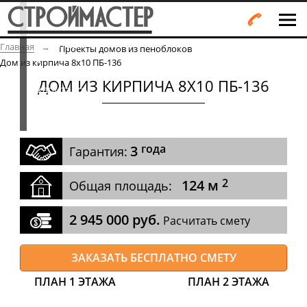
строительства.
Работаем
Главная
Проекты домов из пеноблоков
с
Дом из кирпича 8х10 ПБ-136
материнским
ДОМ ИЗ КИРПИЧА 8Х10 ПБ-136
капиталом,
кредиты
Сбербанка.
года
3
Гарантия:
2
124 м
Общая площадь:
2 945 000 руб.
Расчитать смету
ЗАКАЗАТЬ БЕСПЛАТНО СМЕТУ
ПЛАН 1 ЭТАЖА
ПЛАН 2 ЭТАЖА