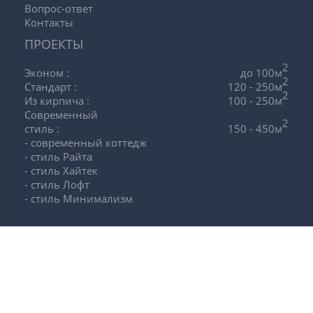
ПВХ +стеклопакеты.
Вопрос-ответ
Внутренние стены и
Контакты
откосы
: штукатурка.
ПРОЕКТЫ
Подвал
: полы –
монолитная стяжка с
2
армированием.
Эконом
:
до 100м
2
Стандарт
:
120 - 250м
2
Из кирпича
:
100 - 250м
Современный
2
стиль
:
150 - 450м
- современный коттедж
- стиль Райта
- стиль Хайтек
- стиль Лофт
- стиль Минимализм