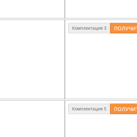
обрешетка, дистанционный 
Комплектация 3
400мм
Дом из газобетона с толщи
озаглубленный.
50мм, под обкладку облицо
ус 100*200мм
Фундамент
: ленточный, сбо
а -25мм
Перекрытия
: пустотные ж/б
№1
Стропильная система
: обре
обрешетка,дистанционный б
Окна и подоконники
: ПВХ+с
Внутренние стены и откосы
:
Комплектация 5
 400мм, утеплением
Дом из газобетона с толщи
50мм, под обкладку облицо
 (на глубину
Фундамент
: ленточный, мон