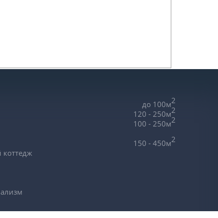
, сборные.
зная доска 50*200, диффузионная пленка,
брусок, кровля – металлочерепица.
стеклопакеты.
 штукатурка.
 стяжка с армированием.
2
до 100м
2
120 - 250м
2
100 - 250м
2
150 - 450м
 коттедж
мализм