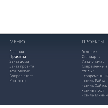
Перекрытия
: пустотные ж/б
лу, 2эт. – брус
Стропильная система
: обре
обрешетка, дистанционный 
а – 25мм
Окна и подоконники
: ПВХ +
№1
Внутренние стены и откосы
:
Подвал
: полы – монолитная
МЕНЮ
ПРОЕКТЫ
Главная
Эконом
:
Проекты
Стандарт
:
Заказ дома
Из кирпича
:
Заказ проекта
Современный
Технологии
стиль
:
Вопрос-ответ
- современный
Контакты
- стиль Райта
- стиль Хайтек
- стиль Лофт
- стиль Мини