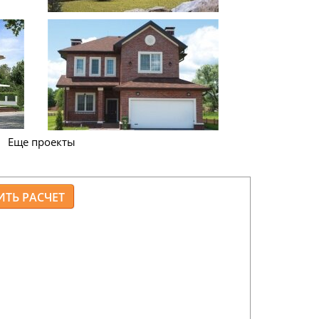
Еще проекты
ой наружных стен 400мм.
мированный, монолитный,
литные ж/б, 2 этажа - деревянные балки
брезная доска -25мм
зная доска 50*200, диффузионная пленка,