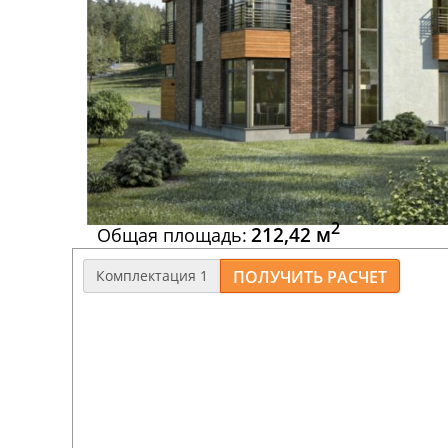
2
212,42 м
Общая площадь:
Комплектация 1
Дом из газобетона с толщиной наружных стен
Фундамент
: ленточный, армированный, моно
мелкозаглубленный.
Перекрытия
: деревянные балки 100(120)*200(
Полы, потолки
: черновые, обрезная доска -2
Стропильная система
: обрезная доска 50*200
обрешетка, дистанционный брусок, кровля – 