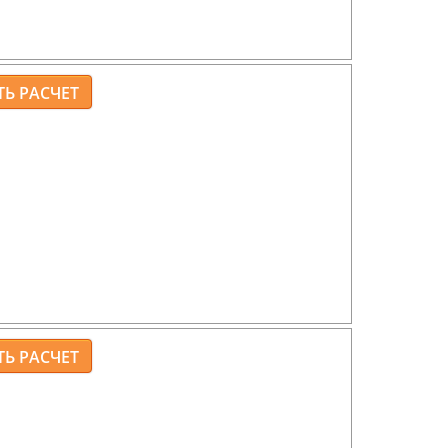
брусок, кровля – металлочерепица.
ной наружных стен 400мм, утеплением
ванным кирпичом.
рный, ФБС(без подвала).
, сборные.
зная доска 50*200, диффузионная пленка,
русок, кровля – металлочерепица.
теклопакеты.
 штукатурка.
ной наружных стен 400мм, утеплением
вочным кирпичом с подвалом.
олитный ж/б с подвалом.