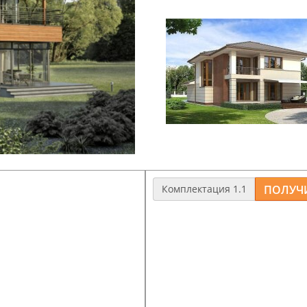
Комплектация 1.1
 400мм.
Дом из газобетона с толщин
литный,
Фундамент
: ленточный, ар
мелкозаглубленный
220)мм.
Перекрытия
: 1 этажа - моно
5мм
100*200мм.
, диффузионная пленка,
Полы, потолки
: черновые, о
металлочерепица.
Стропильная система
: обре