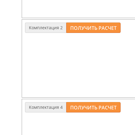
Комплектация 2
Дом из газобетона с толщиной наруж.стен - 
Фундамент
: ленточный, армированный, мелк
Перекрытия
: 1эт. – монолитный ж/б, 2эт. – бр
Полы потолки
: 2эт.- черновые, обрезная доск
Стропильная система
: аналог комплектации 
Комплектация 4
Дом из газобетона с толщиной наружных стен
50мм, декоративной штукатуркой фасадов.
Фундамент
: ленточный, монолитный, щелевой