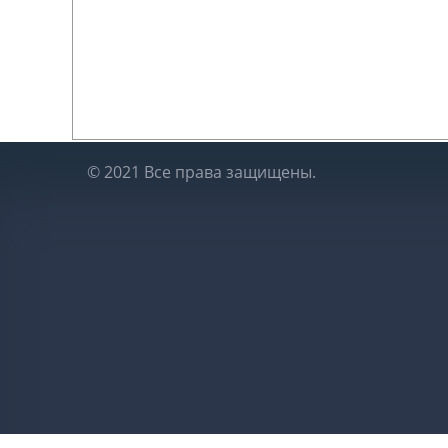
промерзания)
Перекрытия
: 1эт. монолитное ж/б по профнасти
100*200мм
Полы потолки
: 2эт. – черновые,обрезная доск
Стропильная система
: аналог комплектации 
© 2021 Все права защищены.